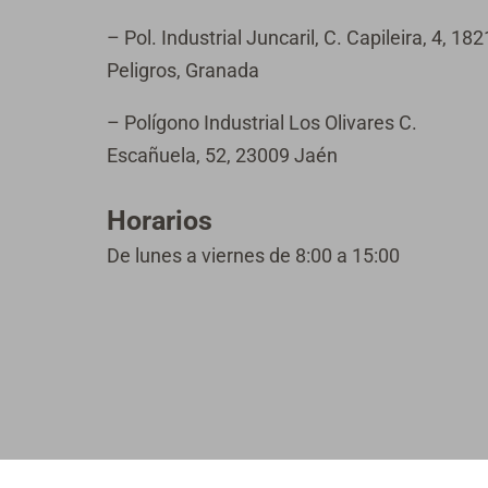
– Pol. Industrial Juncaril, C. Capileira, 4, 18
Peligros, Granada
– Polígono Industrial Los Olivares C.
Escañuela, 52, 23009 Jaén
Horarios
De lunes a viernes de 8:00 a 15:00