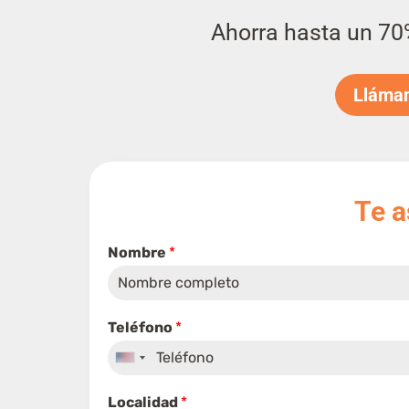
Ahorra hasta un 70
Lláman
Te 
Nombre
*
Teléfono
*
United
States
Localidad
*