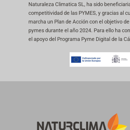
e
Naturaleza Climatica SL, ha sido beneficiari
n
f
r
i
competitividad de las PYMES, y gracias al c
i
c
f
marcha un Plan de Acción con el objetivo de r
a
i
c
pymes durante el año 2024. Para ello ha co
c
i
a
el apoyo del Programa Pyme Digital de la 
ó
c
n
i
*
ó
n
(
c
o
p
i
a
)
*