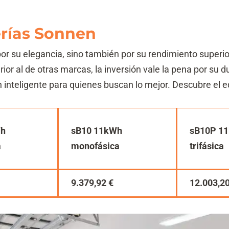
terías Sonnen
r su elegancia, sino también por su rendimiento superior,
ior al de otras marcas, la inversión vale la pena por su d
 inteligente para quienes buscan lo mejor. Descubre el equ
Wh
sB10 11kWh
sB10P 1
a
monofásica
trifásica
9.379,92 €
12.003,20