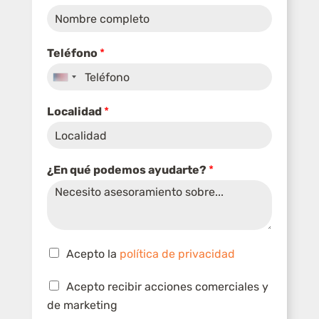
Teléfono
*
U
n
Localidad
*
i
t
e
¿En qué podemos ayudarte?
*
d
S
t
C
a
Acepto la
política de privacidad
a
t
T
*
s
C
Acepto recibir acciones comerciales y
e
*
i
e
a
l
*
de marketing
l
s
s