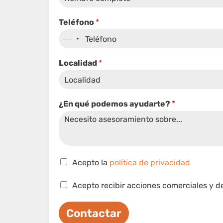
Teléfono
*
No
country
p
Localidad
*
o
selected
d
e
m
¿En qué podemos ayudarte?
*
o
s
(
c
o
q
p
C
Acepto la
política de privacidad
u
i
a
é
a
s
C
a
Acepto recibir acciones comerciales y d
)
i
a
y
v
l
s
u
e
l
Contactar
i
d
r
a
l