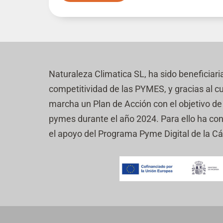
a
i
s
l
r
f
d
a
t
i
e
s
e
c
v
d
?
a
e
e
c
r
v
i
i
e
Naturaleza Climatica SL, ha sido beneficiari
ó
f
r
n
i
competitividad de las PYMES, y gracias al c
i
c
f
marcha un Plan de Acción con el objetivo de r
a
i
c
pymes durante el año 2024. Para ello ha co
c
i
a
el apoyo del Programa Pyme Digital de la 
ó
c
n
i
*
ó
n
(
c
o
p
i