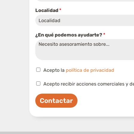
*
Localidad
*
¿
E
n
*
¿En qué podemos ayudarte?
*
C
Acepto la
política de privacidad
a
¿
s
C
Acepto recibir acciones comerciales y d
E
i
a
n
l
s
v
l
Contactar
i
e
a
l
r
s
l
i
d
a
f
e
s
i
v
d
c