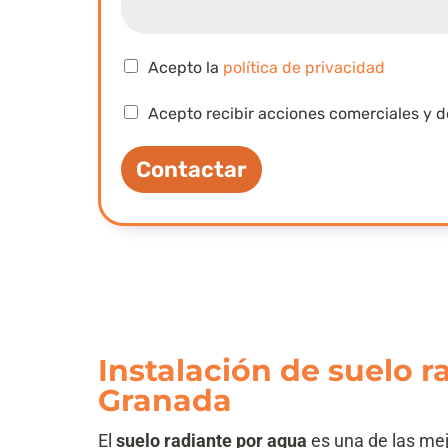
d
q
e
u
m
é
C
Acepto la
política de privacidad
o
v
a
s
e
s
C
Acepto recibir acciones comerciales y 
r
i
a
i
l
s
f
l
Contactar
i
i
a
l
c
s
l
a
d
a
c
e
s
i
v
d
ó
e
e
n
r
v
i
e
f
r
Instalación de suelo 
i
i
c
f
Granada
a
i
c
c
El
suelo radiante por agua
es una de las mej
i