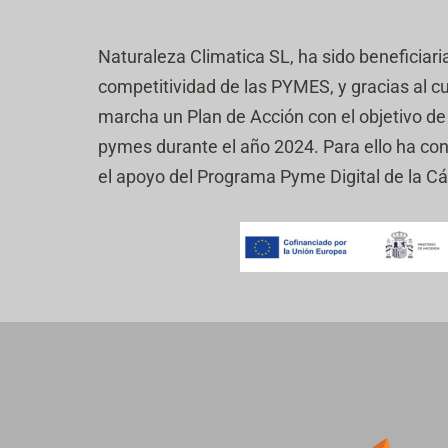
e
e
a
r
v
c
i
e
Naturaleza Climatica SL, ha sido beneficiari
i
f
r
ó
i
competitividad de las PYMES, y gracias al c
i
n
c
f
marcha un Plan de Acción con el objetivo de r
d
a
i
e
c
pymes durante el año 2024. Para ello ha co
c
i
a
el apoyo del Programa Pyme Digital de la 
ó
c
n
i
*
ó
n
(
c
o
p
i
a
)
*