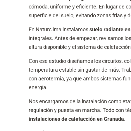
a
ó
c
cómoda, uniforme y eficiente. En lugar de con
n
i
superficie del suelo, evitando zonas frías y 
*
ó
n
En Naturclima instalamos
suelo radiante e
(
c
integrales. Antes de empezar, revisamos los m
o
altura disponible y el sistema de calefacci
p
i
a
Con ese estudio diseñamos los circuitos, co
)
temperatura estable sin gastar de más. Tr
*
con aerotermia, ya que ambos sistemas fun
energía.
Nos encargamos de la instalación completa: 
regulación y puesta en marcha. Todo con té
instalaciones de calefacción en Granada
.