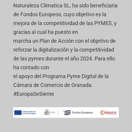
r
s
i
Naturaleza Climatica SL, ha sido beneficiaria
i
i
i
l
c
f
de Fondos Europeos, cuyo objetivo es la
l
l
a
i
l
a
mejora de la competitividad de las PYMES, y
c
c
a
s
i
a
gracias al cual ha puesto en
s
ó
c
marcha un Plan de Acción con el objetivo de
n
i
*
ó
reforzar la digitalización y la competitividad
n
de las pymes durante el año 2024. Para ello
(
c
ha contado con
o
el apoyo del Programa Pyme Digital de la
p
i
Cámara de Comercio de Granada.
a
#EuropaSeSiente
)
*