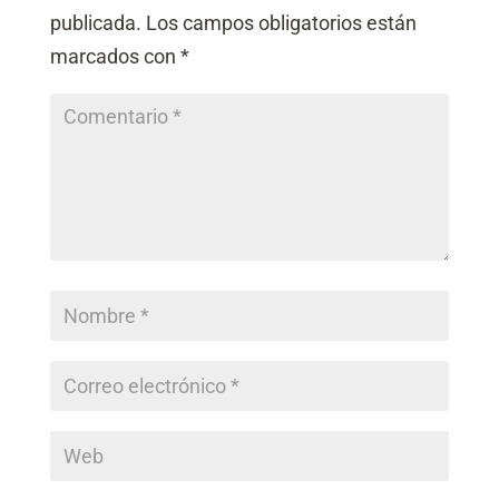
ó
c
publicada.
d
Los campos obligatorios están
n
i
e
*
marcados con
*
ó
n
(
c
o
p
i
a
)
*