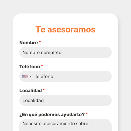
Te asesoramos
Nombre
*
Teléfono
*
U
n
Localidad
*
i
t
e
¿En qué podemos ayudarte?
*
d