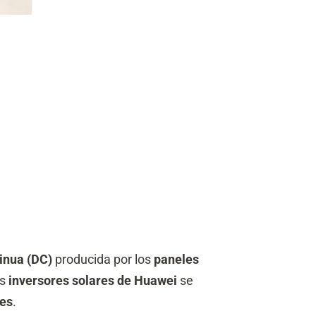
tinua (DC)
producida por los
paneles
os
inversores solares de Huawei
se
les
.