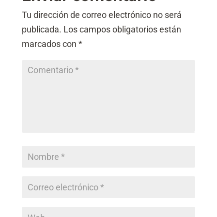
c
c
i
Tu dirección de correo electrónico no será
a
ó
c
publicada.
Los campos obligatorios están
n
i
*
marcados con
*
ó
n
(
c
o
p
i
a
)
*