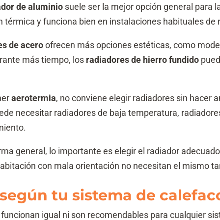
ador de aluminio
suele ser la mejor opción general para l
n térmica y funciona bien en instalaciones habituales de
es de acero
ofrecen más opciones estéticas, como modelos
urante más tiempo, los
radiadores de hierro fundido
puede
ener
aerotermia
, no conviene elegir radiadores sin hacer 
uede necesitar radiadores de baja temperatura, radiadore
miento.
orma general, lo importante es elegir el radiador adecuad
abitación con mala orientación no necesitan el mismo t
 según tu sistema de calefac
funcionan igual ni son recomendables para cualquier sis