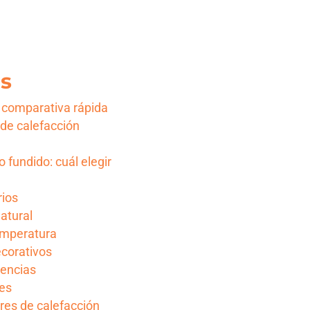
os
: comparativa rápida
 de calefacción
 fundido: cuál elegir
rios
atural
emperatura
ecorativos
rencias
res
res de calefacción