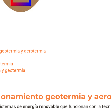
 geotermia y aerotermia
otermia
a y geotermia
cionamiento geotermia y aer
sistemas de
energía renovable
que funcionan con la tecn