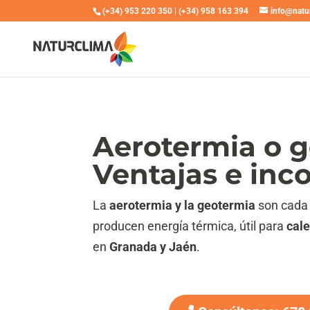
(+34) 953 220 350
|
(+34) 958 163 394
info@natu
Aerotermia o g
Ventajas e inc
La
aerotermia y la geotermia
son cada 
producen energía térmica, útil para
cale
en
Granada y Jaén
.