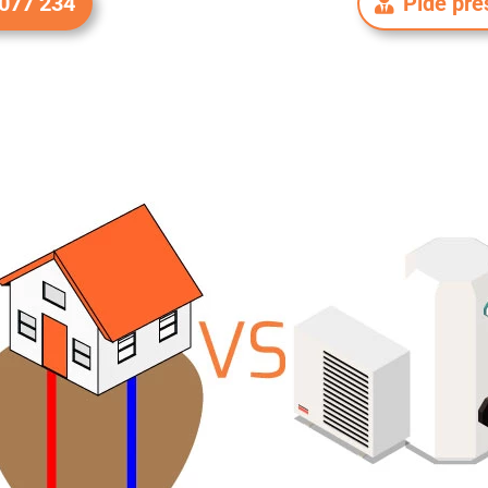
 077 234
Pide pre