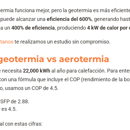
otermia funciona mejor, pero la geotermia es más eficient
 puede alcanzar una
eficiencia del 600%
, generando has
za un
400% de eficiencia
, produciendo
4 kW de calor por 
ltanos
te realizamos un estudio sin compromiso.
geotermia vs aerotermia
e necesita
22,000 kWh
al año para calefacción. Para ente
on una fórmula que incluye el COP (rendimiento de la bo
plo, usamos un COP de 4.5.
 SFP de 2.88.
 es 4.5.
 con estas cifras: