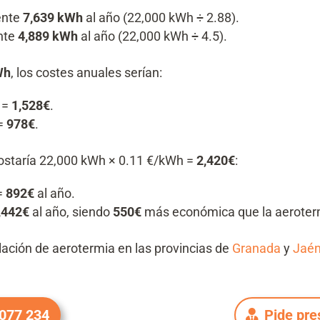
ente
7,639 kWh
al año (22,000 kWh ÷ 2.88).
nte
4,889 kWh
al año (22,000 kWh ÷ 4.5).
Wh
, los costes anuales serían:
 =
1,528€
.
 =
978€
.
costaría 22,000 kWh × 0.11 €/kWh =
2,420€
:
=
892€
al año.
,442€
al año, siendo
550€
más económica que la aeroter
lación de aerotermia en las provincias de
Granada
y
Jaé
 077 234
Pide pre