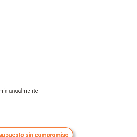
mia anualmente.
n
.
supuesto sin compromiso