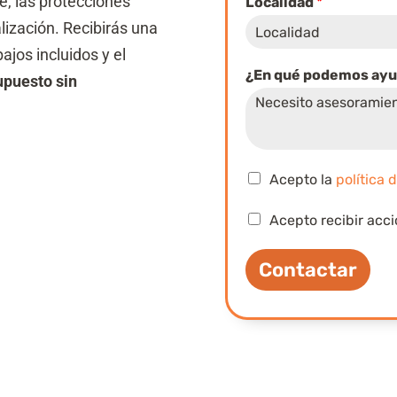
, las protecciones
Localidad
*
o
+1
alización. Recibirás una
m
b
ajos incluidos y el
r
¿En qué podemos ay
upuesto sin
e
d
e
*
C
Acepto la
política 
a
q
s
C
Acepto recibir acc
u
i
a
é
l
s
v
l
Contactar
i
e
a
l
r
s
l
i
d
a
f
e
s
i
v
d
c
e
e
a
r
v