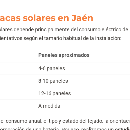
c
i
e
i
f
r
ó
i
lacas solares en Jaén
i
n
c
f
T
a
i
solares depende principalmente del consumo eléctrico de l
e
c
c
l
i
ientativos según el tamaño habitual de la instalación:
a
é
ó
c
f
n
i
o
Paneles aproximados
*
ó
n
n
o
4-6 paneles
(
c
o
8-10 paneles
p
i
12-16 paneles
a
)
A medida
*
el consumo anual, el tipo y estado del tejado, la orientac
ncorporación de una batería. Por eso, realizamos un
estudi