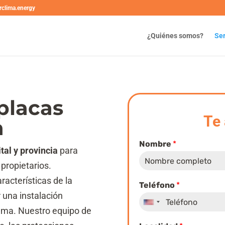
rclima.energy
¿Quiénes somos?
Ser
 placas
Te
n
Nombre
*
tal y provincia
para
propietarios.
racterísticas de la
Teléfono
*
 una instalación
United
tema. Nuestro equipo de
States
N