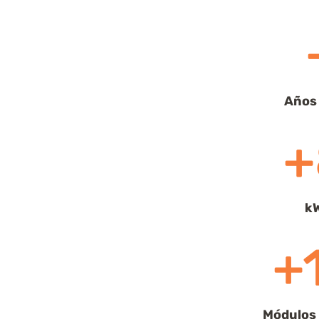
Años 
+
kW
+
Módulos 