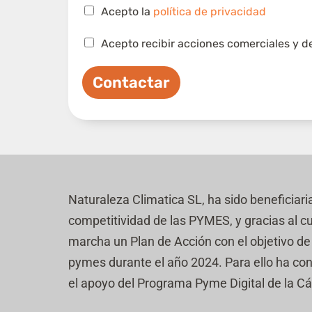
s
C
Acepto la
política de privacidad
a
s
C
Acepto recibir acciones comerciales y d
i
a
l
s
l
Contactar
i
a
l
s
l
d
a
e
s
v
d
e
e
r
v
i
e
Naturaleza Climatica SL, ha sido beneficiari
f
r
i
competitividad de las PYMES, y gracias al c
i
c
f
marcha un Plan de Acción con el objetivo de r
a
i
c
pymes durante el año 2024. Para ello ha co
c
i
a
el apoyo del Programa Pyme Digital de la 
ó
c
n
i