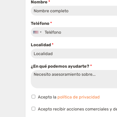
p
Nombre
*
i
a
)
T
Teléfono
*
e
l
United
é
States
f
Localidad
*
o
+1
n
o
*
v
¿En qué podemos ayudarte?
*
*
e
q
r
u
i
é
f
i
C
c
Acepto la
política de privacidad
a
a
s
c
C
Acepto recibir acciones comerciales y d
i
i
a
l
ó