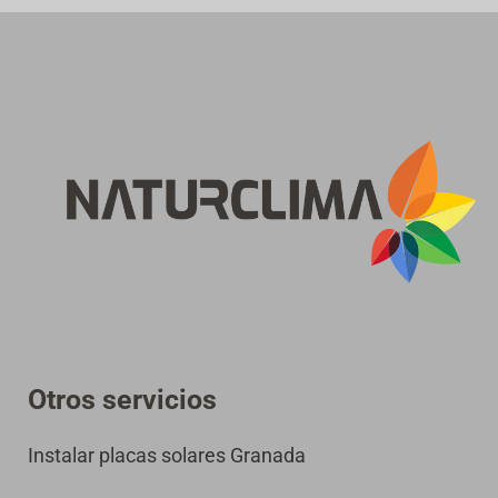
p
i
a
)
*
Otros servicios
Instalar placas solares Granada