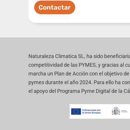
s
l
n
Contactar
i
a
l
s
l
d
a
e
s
v
d
e
e
r
v
i
e
Naturaleza Climatica SL, ha sido beneficiari
f
r
i
competitividad de las PYMES, y gracias al c
i
c
f
marcha un Plan de Acción con el objetivo de r
a
i
c
pymes durante el año 2024. Para ello ha co
c
i
a
el apoyo del Programa Pyme Digital de la 
ó
c
n
i
*
ó
n
(
c
o