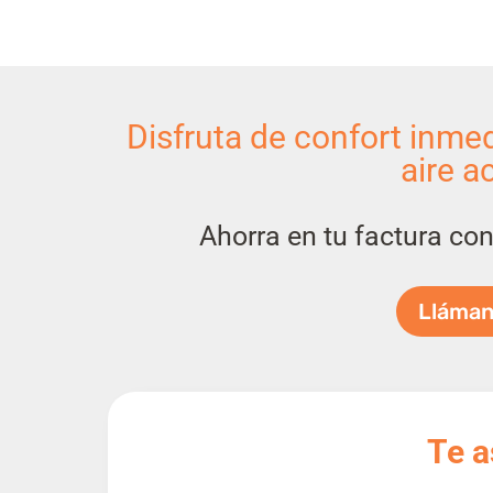
Disfruta de confort inmed
aire a
Ahorra en tu factura con
Lláman
(
Te 
c
o