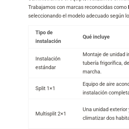
a
ó
c
Trabajamos con marcas reconocidas como
n
i
seleccionando el modelo adecuado según los 
*
ó
n
(
Tipo de
c
Qué incluye
instalación
o
p
i
Montaje de unidad int
a
Instalación
tubería frigorífica,
)
estándar
*
marcha.
Equipo de aire acon
Split 1×1
instalación complet
Una unidad exterior 
Multisplit 2×1
climatizar dos habit