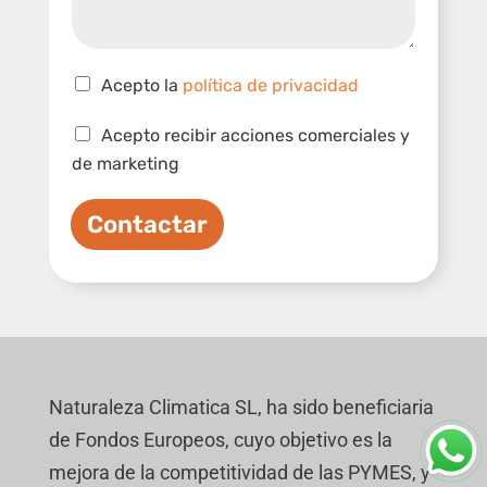
T
C
Acepto la
política de privacidad
e
a
l
s
C
é
Acepto recibir acciones comerciales y
i
a
f
de marketing
l
s
o
l
i
n
a
l
Contactar
o
s
l
v
d
a
e
e
s
r
v
d
i
e
e
f
r
v
i
i
e
c
f
r
a
Naturaleza Climatica SL, ha sido beneficiaria
i
i
c
c
f
de Fondos Europeos, cuyo objetivo es la
i
a
i
ó
mejora de la competitividad de las PYMES, y
c
c
n