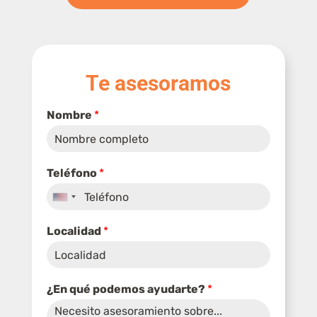
L
Te asesoramos
o
c
a
Nombre
*
l
i
d
a
Teléfono
*
d
*
United
States
Localidad
*
+1
¿En qué podemos ayudarte?
*