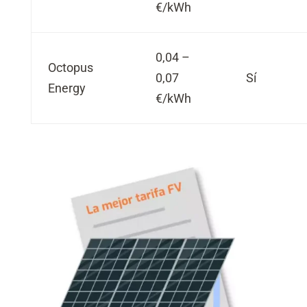
€/kWh
0,04 –
Octopus
0,07
Sí
Energy
€/kWh