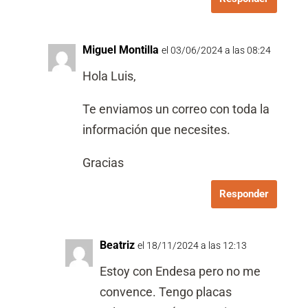
o
p
i
Miguel Montilla
a
el 03/06/2024 a las 08:24
)
Hola Luis,
*
Te enviamos un correo con toda la
información que necesites.
Gracias
Responder
Beatriz
el 18/11/2024 a las 12:13
Estoy con Endesa pero no me
convence. Tengo placas