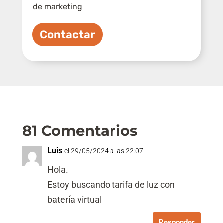
e
a
a
de marketing
l
s
s
s
l
i
a
+
l
Contactar
s
l
1
d
a
e
s
v
d
e
e
r
v
i
e
f
r
i
i
81 Comentarios
c
f
a
i
c
c
Luis
el 29/05/2024 a las 22:07
i
a
ó
Hola.
c
n
i
Estoy buscando tarifa de luz con
*
ó
batería virtual
n
(
c
Responder