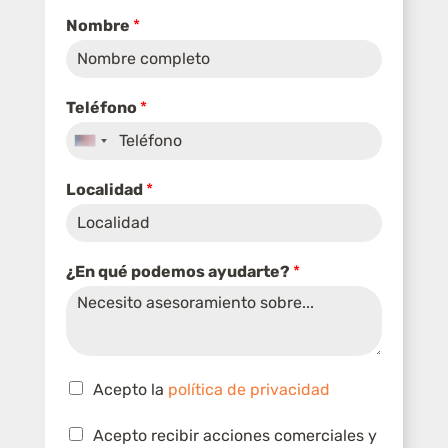
Nombre
*
*
Teléfono
*
(
c
U
o
p
n
Localidad
*
i
i
a
)
t
*
d
e
¿En qué podemos ayudarte?
*
e
d
d
e
S
C
t
a
s
C
a
Acepto la
política de privacidad
i
a
t
l
s
C
Acepto recibir acciones comerciales y
l
i