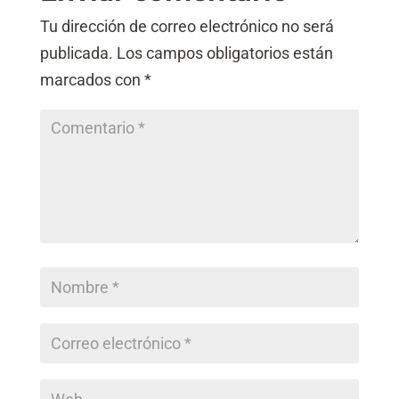
n
c
c
i
Tu dirección de correo electrónico no será
a
ó
c
publicada.
Los campos obligatorios están
n
i
*
marcados con
*
ó
n
(
c
o
p
i
a
)
*