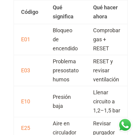
Qué
Qué hacer
Código
significa
ahora
Bloqueo
Comprobar
E01
de
gas +
encendido
RESET
Problema
RESET y
E03
presostato
revisar
humos
ventilación
Llenar
Presión
E10
circuito a
baja
1,2–1,5 bar
Aire en
Revisar
E25
circulador
purgador