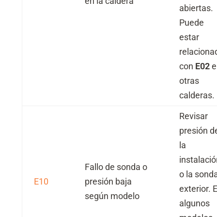
en la caldera
abiertas.
Puede
estar
relaciona
con
E02
e
otras
calderas.
Revisar
presión d
la
instalació
Fallo de sonda o
o la sond
E10
presión baja
exterior. 
según modelo
algunos