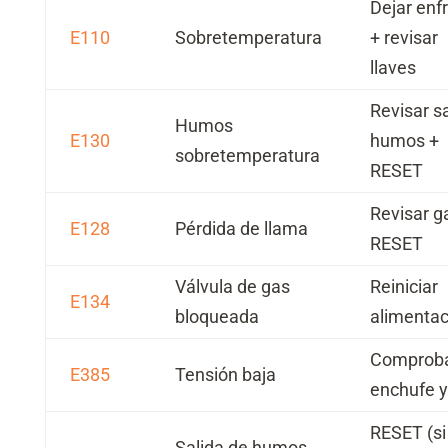
Dejar enfr
E110
Sobretemperatura
+ revisar
llaves
Revisar s
Humos
E130
humos +
sobretemperatura
RESET
Revisar g
E128
Pérdida de llama
RESET
Válvula de gas
Reiniciar
E134
bloqueada
alimentac
Comprob
E385
Tensión baja
enchufe y
RESET (si
Salida de humos