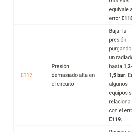
modelos
equivale a
error
E11
Bajar la
presión
purgando
un radiad
Presión
hasta
1,2
E117
demasiado alta en
1,5 bar
. E
el circuito
algunos
equipos s
relaciona
con el err
E119
.
Revisar q