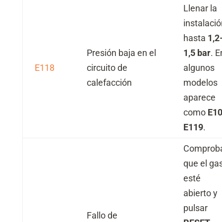
Llenar la
instalació
hasta
1,2
Presión baja en el
1,5 bar
. E
E118
circuito de
algunos
calefacción
modelos
aparece
como
E10
E119
.
Comprob
que el ga
esté
abierto y
pulsar
Fallo de