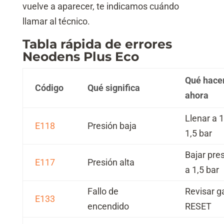
vuelve a aparecer, te indicamos cuándo
llamar al técnico.
Tabla rápida de errores
Neodens Plus Eco
Qué hace
Código
Qué significa
ahora
Llenar a 
E118
Presión baja
1,5 bar
Bajar pre
E117
Presión alta
a 1,5 bar
Fallo de
Revisar g
E133
encendido
RESET