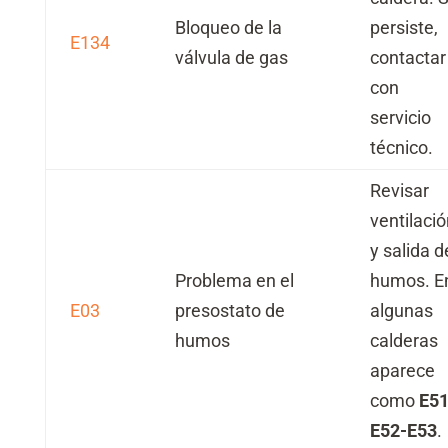
Bloqueo de la
persiste,
E134
válvula de gas
contactar
con
servicio
técnico.
Revisar
ventilació
y salida d
Problema en el
humos. E
E03
presostato de
algunas
humos
calderas
aparece
como
E51
E52-E53
.